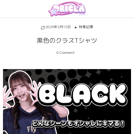
プリントについて
アイテムを探す
初めての方へ
2026年2月15日
特集記事
割引特典・キャンペーン
サッカーユニフォーム
昇華プリントについて
黒色のクラスTシャツ
各種料金
ホッケーユニフォーム
シルクスクリーンについて
0 Comment
ご注文の流れ
野球ユニフォーム
インクジェットについて
お支払い方法
バスケユニフォーム
背番号・背ネーム
キャンセル・変更
バスケビブス
背番号背ネームのフォントについて
責任をもってお届けします
パロディ
パーカー・トレーナー