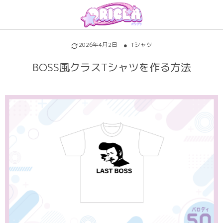
プリントについて
アイテムを探す
初めての方へ
2026年4月2日
Tシャツ
割引特典・キャンペーン
サッカーユニフォーム
昇華プリントについて
BOSS風クラスTシャツを作る方法
各種料金
ホッケーユニフォーム
シルクスクリーンについて
ご注文の流れ
野球ユニフォーム
インクジェットについて
お支払い方法
バスケユニフォーム
背番号・背ネーム
キャンセル・変更
バスケビブス
背番号背ネームのフォントについて
責任をもってお届けします
パロディ
パーカー・トレーナー