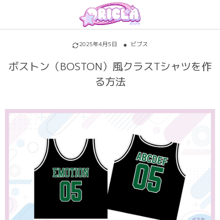
プリントについて
アイテムを探す
初めての方へ
2025年4月5日
ビブス
割引特典・キャンペーン
サッカーユニフォーム
昇華プリントについて
ボストン（BOSTON）風クラスTシャツを作
る方法
各種料金
ホッケーユニフォーム
シルクスクリーンについて
ご注文の流れ
野球ユニフォーム
インクジェットについて
お支払い方法
バスケユニフォーム
背番号・背ネーム
キャンセル・変更
バスケビブス
背番号背ネームのフォントについて
責任をもってお届けします
パロディ
パーカー・トレーナー