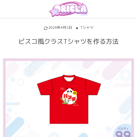
プリントについて
アイテムを探す
初めての方へ
2026年4月2日
Tシャツ
割引特典・キャンペーン
サッカーユニフォーム
昇華プリントについて
ビスコ風クラスTシャツを作る方法
各種料金
ホッケーユニフォーム
シルクスクリーンについて
ご注文の流れ
野球ユニフォーム
インクジェットについて
お支払い方法
バスケユニフォーム
背番号・背ネーム
キャンセル・変更
バスケビブス
背番号背ネームのフォントについて
責任をもってお届けします
パロディ
パーカー・トレーナー