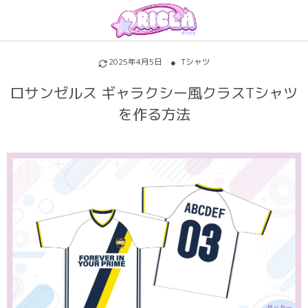
プリントについて
アイテムを探す
初めての方へ
2025年4月5日
Tシャツ
割引特典・キャンペーン
サッカーユニフォーム
昇華プリントについて
ロサンゼルス ギャラクシー風クラスTシャツ
を作る方法
各種料金
ホッケーユニフォーム
シルクスクリーンについて
ご注文の流れ
野球ユニフォーム
インクジェットについて
お支払い方法
バスケユニフォーム
背番号・背ネーム
キャンセル・変更
バスケビブス
背番号背ネームのフォントについて
責任をもってお届けします
パロディ
パーカー・トレーナー