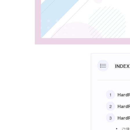
INDEX
Har
Har
Har
ご注