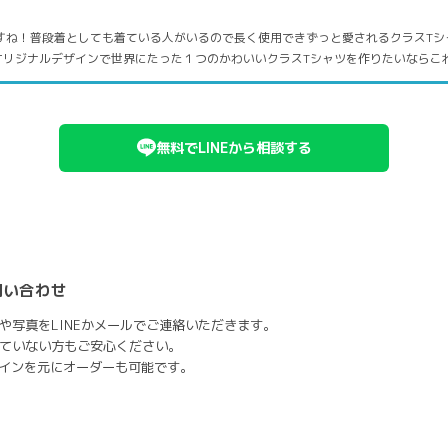
すね！普段着としても着ている人がいるので長く使用できずっと愛されるクラスTシ
オリジナルデザインで世界にたった１つのかわいいクラスTシャツを作りたいならこ
無料でLINEから相談する
問い合わせ
や写真をLINEかメールでご連絡いただきます。
ていない方もご安心ください。
ザインを元にオーダーも可能です。