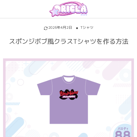
プリントについて
アイテムを探す
初めての方へ
2026年4月2日
Tシャツ
割引特典・キャンペーン
サッカーユニフォーム
昇華プリントについて
スポンジボブ風クラスTシャツを作る方法
各種料金
ホッケーユニフォーム
シルクスクリーンについて
ご注文の流れ
野球ユニフォーム
インクジェットについて
お支払い方法
バスケユニフォーム
背番号・背ネーム
キャンセル・変更
バスケビブス
背番号背ネームのフォントについて
責任をもってお届けします
パロディ
パーカー・トレーナー