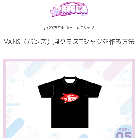
プリントについて
アイテムを探す
初めての方へ
2025年4月6日
Tシャツ
割引特典・キャンペーン
サッカーユニフォーム
昇華プリントについて
VANS（バンズ）風クラスTシャツを作る方法
各種料金
ホッケーユニフォーム
シルクスクリーンについて
ご注文の流れ
野球ユニフォーム
インクジェットについて
お支払い方法
バスケユニフォーム
背番号・背ネーム
キャンセル・変更
バスケビブス
背番号背ネームのフォントについて
責任をもってお届けします
パロディ
パーカー・トレーナー