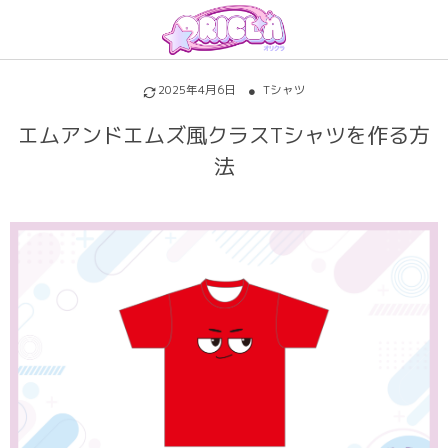
プリントについて
アイテムを探す
初めての方へ
2025年4月6日
Tシャツ
割引特典・キャンペーン
サッカーユニフォーム
昇華プリントについて
エムアンドエムズ風クラスTシャツを作る方
法
各種料金
ホッケーユニフォーム
シルクスクリーンについて
ご注文の流れ
野球ユニフォーム
インクジェットについて
お支払い方法
バスケユニフォーム
背番号・背ネーム
キャンセル・変更
バスケビブス
背番号背ネームのフォントについて
責任をもってお届けします
パロディ
パーカー・トレーナー